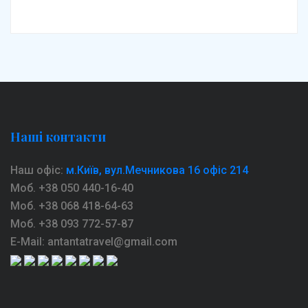
Наші контакти
Наш офіс:
м.Київ, вул.Мечникова 16 офіс 214
Моб. +38 050 440-16-40
Моб. +38 068 418-64-63
Моб. +38 093 772-57-87
E-Mail: antantatravel@gmail.com