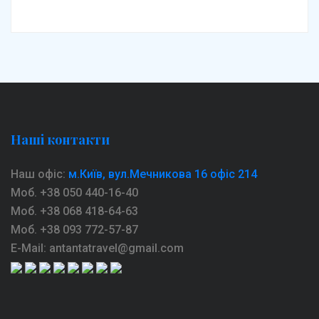
Наші контакти
Наш офіс:
м.Київ, вул.Мечникова 16 офіс 214
Моб. +38 050 440-16-40
Моб. +38 068 418-64-63
Моб. +38 093 772-57-87
E-Mail: antantatravel@gmail.com